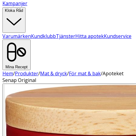
Kampanjer
Kloka Råd
Varumärken
Kundklubb
Tjänster
Hitta apotek
Kundservice
Mina Recept
Hem
/
Produkter
/
Mat & dryck
/
För mat & bak
/
Apoteket
Senap Original