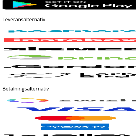
Leveransalternativ
Betalningsalternativ