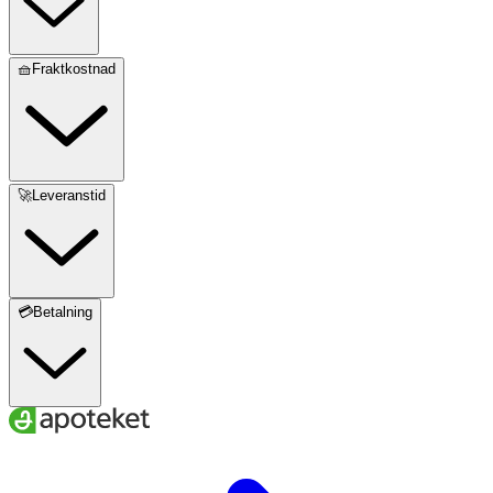
🧺Fraktkostnad
🚀Leveranstid
💳Betalning