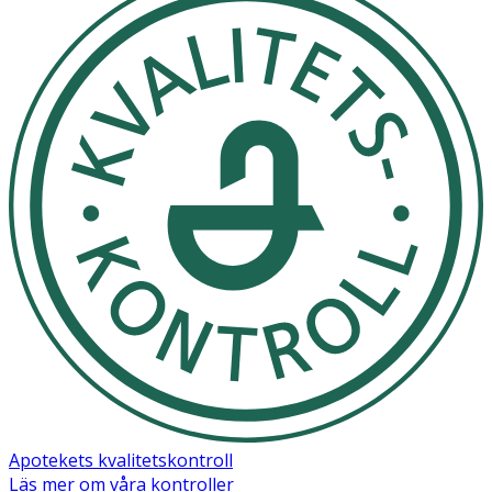
Apotekets kvalitetskontroll
Läs mer om våra kontroller