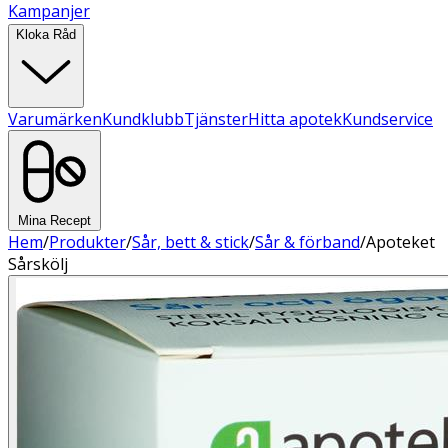
Kampanjer
Kloka Råd
Varumärken
Kundklubb
Tjänster
Hitta apotek
Kundservice
Mina Recept
Hem
/
Produkter
/
Sår, bett & stick
/
Sår & förband
/
Apoteket
Sårskölj