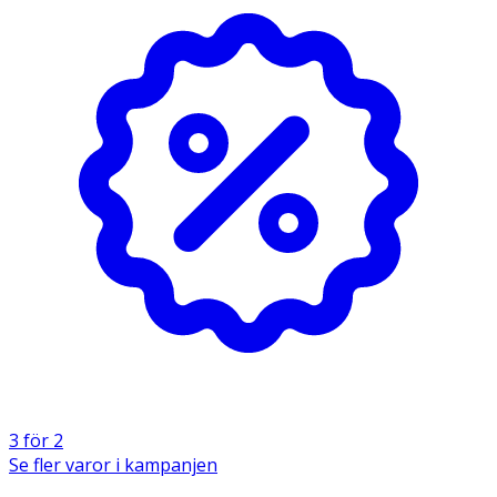
Användning
· Vrid på locket för att öppna.
· Skölj såret/ögonen noggrant.
· Låt sedan lufttorka.
Observera:
· Inte avsedd för injektion eller förtäring.
· Använd inte om förpackningen är skadad eller om
lösningen är grumlig.
· Vid användning på barn krävs hjälp av vuxen.
· Använd inte tillsammans med andra produkter.
· Personer med svår allergi mot natriumklorid ska inte
3 för 2
använda produkten.
Se fler varor i kampanjen
· Steril enhet för
engångsbruk
: öppnad flaska som