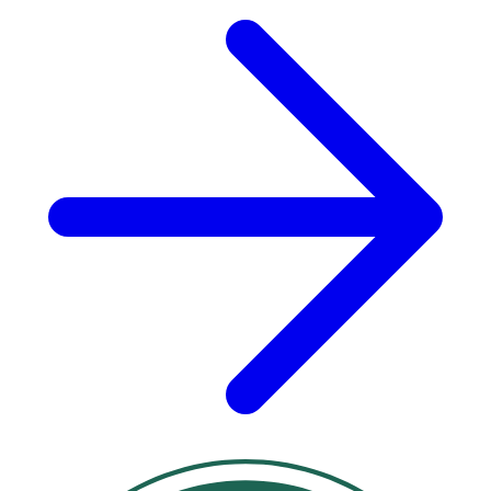
inte används helt ska kasseras.
· Använd före utgångsdatum.
· Allvarliga händelser ska rapporteras till tillverkaren
och behörig myndighet.
Förvaring
Förvaras svalt och torrt, skyddat från solljus och värme.
Förvaras vid högst
25 °C
.
Innehåll
Steril natriumklorid 0,9%.