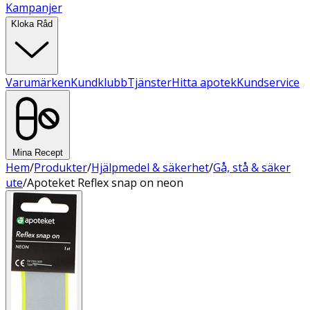
Kampanjer
Kloka Råd
Varumärken
Kundklubb
Tjänster
Hitta apotek
Kundservice
Mina Recept
Hem
/
Produkter
/
Hjälpmedel & säkerhet
/
Gå, stå & säker
ute
/
Apoteket Reflex snap on neon