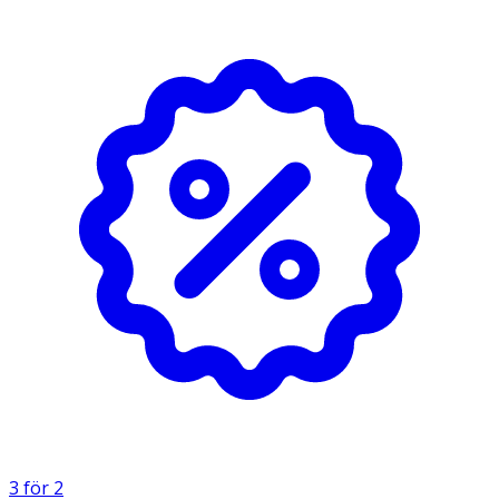
- Sträck ut reflexen tills du hör ett klick och den fastnar i
utdraget läge.
- Slå sedan den raka reflexen lätt mot underlaget där du
vill fästa den, så böjer den sig runt.
- Använd minst två reflexer – en på varje sida av kroppen
– för att uppnå synlighet i 360 grader.
Förvaring
Förvaras mörkt och svalt.
3 för 2