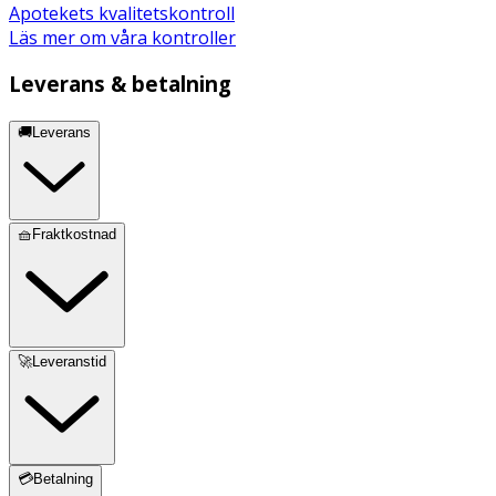
Apotekets kvalitetskontroll
Läs mer om våra kontroller
Leverans & betalning
🚚Leverans
🧺Fraktkostnad
🚀Leveranstid
💳Betalning