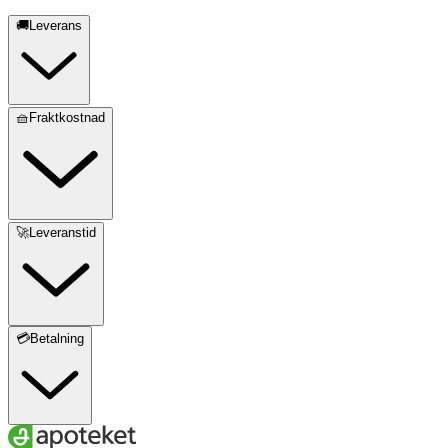
🚚Leverans
🧺Fraktkostnad
🚀Leveranstid
💳Betalning