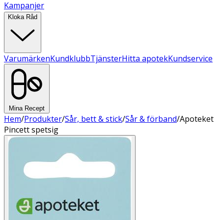
Kampanjer
Kloka Råd
Varumärken
Kundklubb
Tjänster
Hitta apotek
Kundservice
Mina Recept
Hem
/
Produkter
/
Sår, bett & stick
/
Sår & förband
/
Apoteket
Pincett spetsig