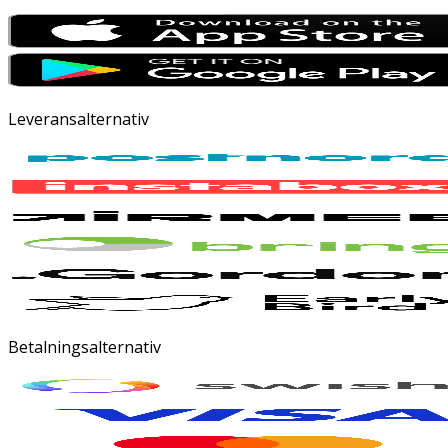
Leveransalternativ
Betalningsalternativ