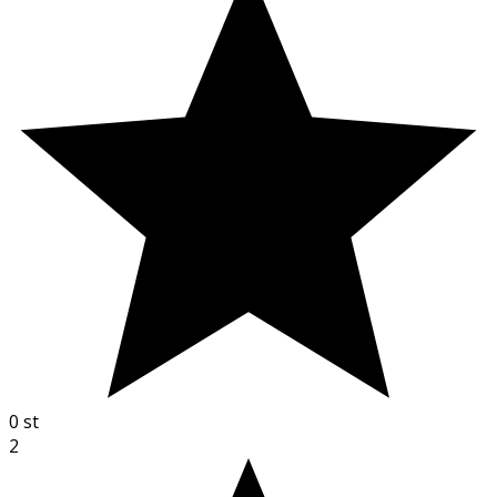
0
st
2