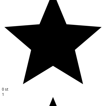
0
st
1