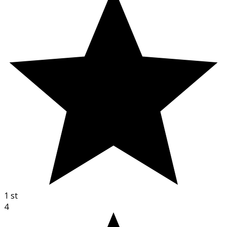
1
st
4