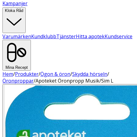
Kampanjer
Kloka Råd
Varumärken
Kundklubb
Tjänster
Hitta apotek
Kundservice
Mina Recept
Hem
/
Produkter
/
Ögon & öron
/
Skydda hörseln
/
Öronproppar
/
Apoteket Öronpropp Musik/Sim L