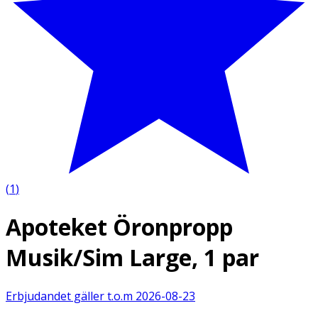
(
1
)
Apoteket Öronpropp
Musik/Sim Large, 1 par
Erbjudandet gäller t.o.m
2026-08-23