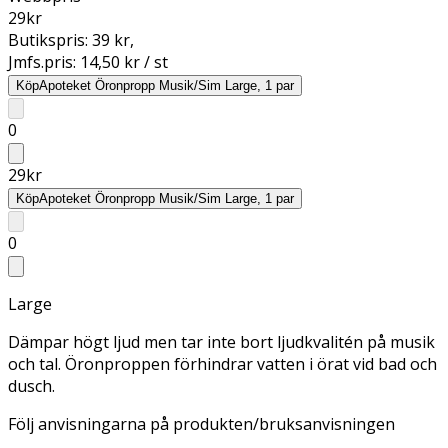
29
kr
Butikspris:
39 kr
,
Jmfs.pris:
14,50 kr / st
Köp
Apoteket Öronpropp Musik/Sim Large, 1 par
0
29
kr
Köp
Apoteket Öronpropp Musik/Sim Large, 1 par
0
Large
Dämpar högt ljud men tar inte bort ljudkvalitén på musik
och tal. Öronproppen förhindrar vatten i örat vid bad och
dusch.
Följ anvisningarna på produkten/bruksanvisningen