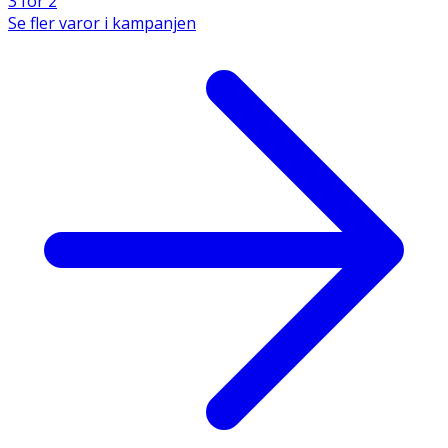
3 för 2
Se fler varor i kampanjen
· Förvaras rent och torrt, i temperatur −20 °C till +50
°C.
· Förvaras utom syn- och räckhåll för barn.
Material
TPE. H: 21dB, M: 21dB, L:21dB, SNR: 22dB. Nominell
diameter 10-12 mm.