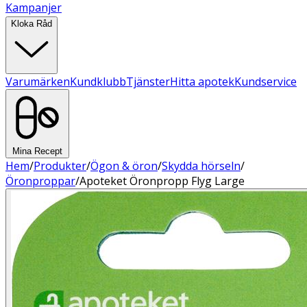
Kampanjer
Kloka Råd
Varumärken
Kundklubb
Tjänster
Hitta apotek
Kundservice
Mina Recept
Hem
/
Produkter
/
Ögon & öron
/
Skydda hörseln
/
Öronproppar
/
Apoteket Öronpropp Flyg Large