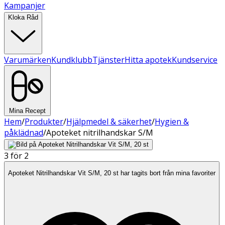
Kampanjer
Kloka Råd
Varumärken
Kundklubb
Tjänster
Hitta apotek
Kundservice
Mina Recept
Hem
/
Produkter
/
Hjälpmedel & säkerhet
/
Hygien &
påklädnad
/
Apoteket nitrilhandskar S/M
3 för 2
Apoteket Nitrilhandskar Vit S/M, 20 st har tagits bort från mina favoriter