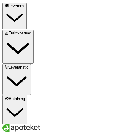
🚚Leverans
🧺Fraktkostnad
🚀Leveranstid
💳Betalning