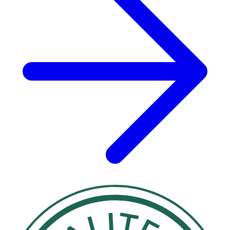
rumstemperatur. Öppnade kartonger bör hållas borta
från lysrörsbelysning och solljus. Undvik ozon,
värmeenheter och eld.