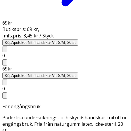
69
kr
Butikspris:
69 kr
,
Jmfs.pris:
3,45 kr / Styck
Köp
Apoteket Nitrilhandskar Vit S/M, 20 st
0
69
kr
Köp
Apoteket Nitrilhandskar Vit S/M, 20 st
0
För engångsbruk
Puderfria undersöknings- och skyddshandskar i nitril för
engångsbruk. Fria från naturgummilatex, icke-steril. 20
st.