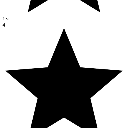
1
st
4