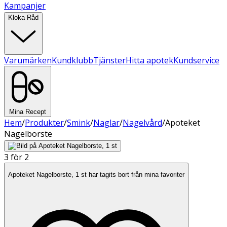
Kampanjer
Kloka Råd
Varumärken
Kundklubb
Tjänster
Hitta apotek
Kundservice
Mina Recept
Hem
/
Produkter
/
Smink
/
Naglar
/
Nagelvård
/
Apoteket
Nagelborste
3 för 2
Apoteket Nagelborste, 1 st har tagits bort från mina favoriter