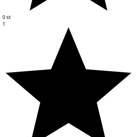
0
st
1