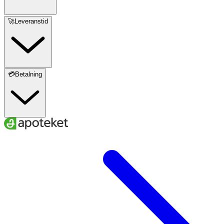
🚀Leveranstid
💳Betalning