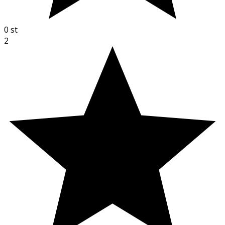
0
st
2