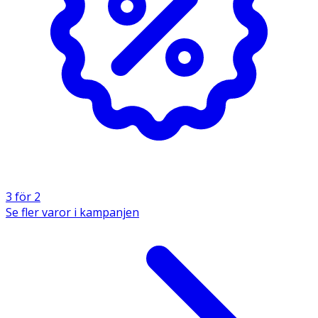
Användning
Använd spegeln för att granska munhålan vid behov.
Kan användas i samband med tandborstning eller annan
munvård.
3 för 2
Se fler varor i kampanjen