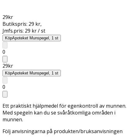
29
kr
Butikspris:
29 kr
,
Jmfs.pris:
29 kr / st
Köp
Apoteket Munspegel, 1 st
0
29
kr
Köp
Apoteket Munspegel, 1 st
0
Ett praktiskt hjälpmedel för egenkontroll av munnen.
Med spegeln kan du se svåråtkomliga områden i
munnen.
Följ anvisningarna på produkten/bruksanvisningen