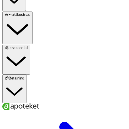
🧺Fraktkostnad
🚀Leveranstid
💳Betalning