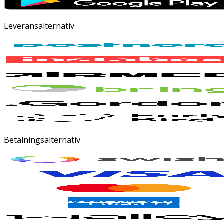
Leveransalternativ
Betalningsalternativ