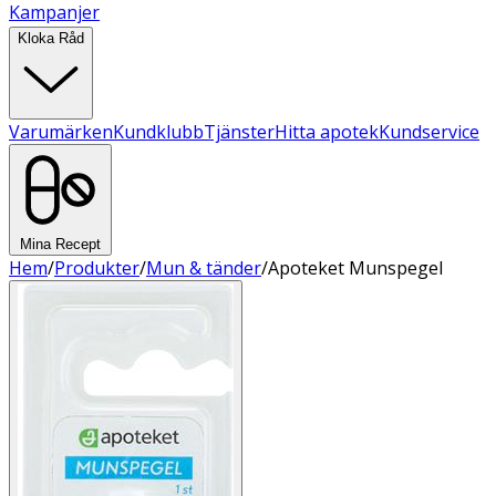
Kampanjer
Kloka Råd
Varumärken
Kundklubb
Tjänster
Hitta apotek
Kundservice
Mina Recept
Hem
/
Produkter
/
Mun & tänder
/
Apoteket Munspegel