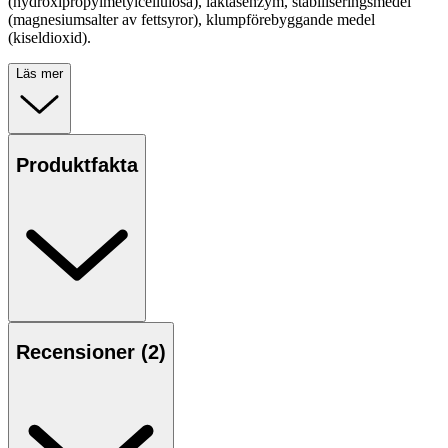
(hydroxipropylmetylcellulosa), laktasenzym, stabiliseringsmedel
(magnesiumsalter av fettsyror), klumpförebyggande medel
(kiseldioxid).
Läs mer
Produktfakta
Recensioner (
2
)