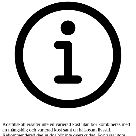
Kosttillskott ersätter inte en varierad kost utan bör kombineras med
en mångsidig och varierad kost samt en hälsosam livsstil.
Rekommenderad daglig dos bör inte överskridas. Förvaras utom