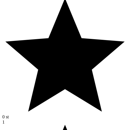
0
st
1