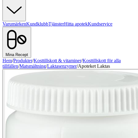
Varumärken
Kundklubb
Tjänster
Hitta apotek
Kundservice
Mina Recept
Hem
/
Produkter
/
Kosttillskott & vitaminer
/
Kosttillskott för alla
tillfällen
/
Matsmältning
/
Laktasenzymer
/
Apoteket Laktas