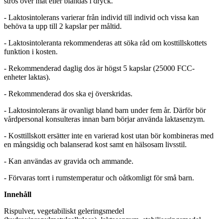
strös över mat eller blandas i dryck.
- Laktosintolerans varierar från individ till individ och vissa kan
behöva ta upp till 2 kapslar per måltid.
- Laktosintoleranta rekommenderas att söka råd om kosttillskottets
funktion i kosten.
- Rekommenderad daglig dos är högst 5 kapslar (25000 FCC-
enheter laktas).
- Rekommenderad dos ska ej överskridas.
- Laktosintolerans är ovanligt bland barn under fem år. Därför bör
vårdpersonal konsulteras innan barn börjar använda laktasenzym.
- Kosttillskott ersätter inte en varierad kost utan bör kombineras med
en mångsidig och balanserad kost samt en hälsosam livsstil.
- Kan användas av gravida och ammande.
- Förvaras torrt i rumstemperatur och oåtkomligt för små barn.
Innehåll
Rispulver, vegetabiliskt geleringsmedel