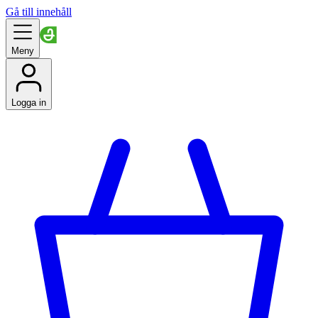
Gå till innehåll
Meny
Logga in