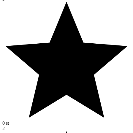
0
st
2