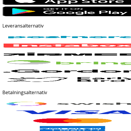
Leveransalternativ
Betalningsalternativ