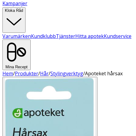
Kampanjer
Kloka Råd
Varumärken
Kundklubb
Tjänster
Hitta apotek
Kundservice
Mina Recept
Hem
/
Produkter
/
Hår
/
Stylingverktyg
/
Apoteket hårsax