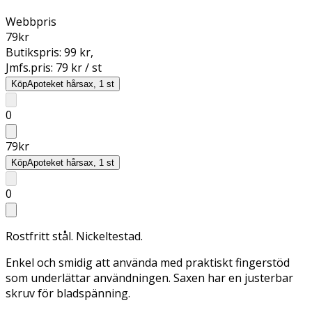
Webbpris
79
kr
Butikspris:
99 kr
,
Jmfs.pris:
79 kr / st
Köp
Apoteket hårsax, 1 st
0
79
kr
Köp
Apoteket hårsax, 1 st
0
Rostfritt stål. Nickeltestad.
Enkel och smidig att använda med praktiskt fingerstöd
som underlättar användningen. Saxen har en justerbar
skruv för bladspänning.