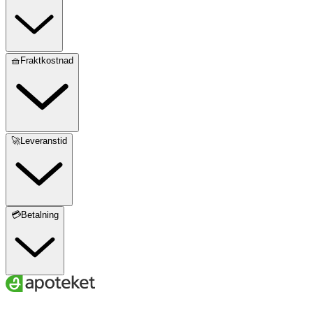
🧺Fraktkostnad
🚀Leveranstid
💳Betalning