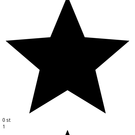
0
st
1