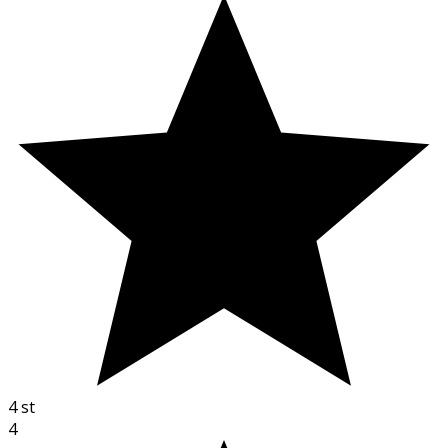
4
st
4