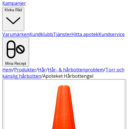
Kampanjer
Kloka Råd
Varumärken
Kundklubb
Tjänster
Hitta apotek
Kundservice
Mina Recept
Hem
/
Produkter
/
Hår
/
Hår- & hårbottenproblem
/
Torr och
känslig hårbotten
/
Apoteket Hårbottengel