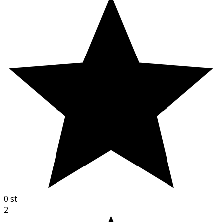
0
st
2