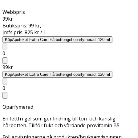
Webbpris
99
kr
Butikspris:
99 kr
,
Jmfs.pris:
825 kr / l
Köp
Apoteket Extra Care Hårbottengel oparfymerad, 120 ml
0
99
kr
Köp
Apoteket Extra Care Hårbottengel oparfymerad, 120 ml
0
Oparfymerad
En fettfri gel som ger lindring till torr och känslig
hårbotten. Tillför fukt och vårdande provitamin B5.
Följ anvisningarna på produkten/bruksanvisningen