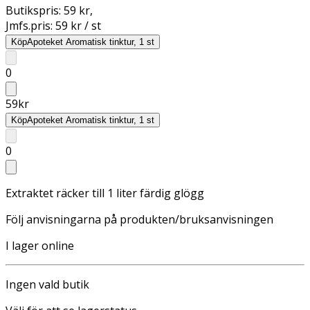
Butikspris:
59 kr
,
Jmfs.pris:
59 kr / st
Köp
Apoteket Aromatisk tinktur, 1 st
0
59
kr
Köp
Apoteket Aromatisk tinktur, 1 st
0
Extraktet räcker till 1 liter färdig glögg
Följ anvisningarna på produkten/bruksanvisningen
I lager online
Ingen vald butik