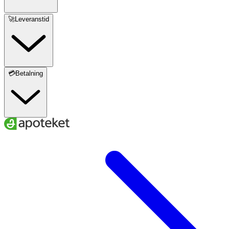
🚀Leveranstid
💳Betalning