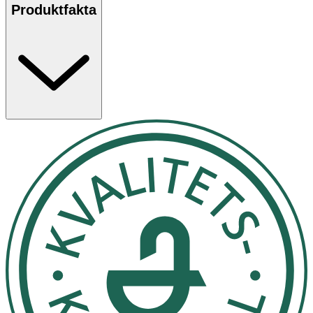
Produktfakta
Receptförslag på glögg
Tillsätt 25 ml aromatisk tinktur till 1 flaska rödvin (75 cl)
och blanda med 1,5 dl socker. Värm i kastrull. Smaken kan
fördjupas genom att tillsätta små mängder apelsinarom,
vanilj etc.
Innehåll
Extrakt av kardemumma, kanel, kryddnejlika,
pomeransskal och ingefära. Alkohol 44% vol.