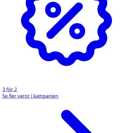
Aqua, Paraffinum Liquidum, Glycerin, Isopropyl Isostearate,
Dimethicone, PEG-12, Polyglyceryl-3 Methylglucose
Distearate, Isopropyl Myristate, Dimethiconol,
Methylparaben, Propylparaben, Ethylparaben, Cetyl Alcohol,
Sodium Hydroxide, Carbomer.
3 för 2
Se fler varor i kampanjen