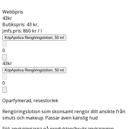
Webbpris
43
kr
Butikspris:
43 kr
,
Jmfs.pris:
860 kr / l
Köp
Apoliva Rengöringslotion, 50 ml
0
43
kr
Köp
Apoliva Rengöringslotion, 50 ml
0
Oparfymerad, resestorlek
Rengöringslotion som skonsamt rengör ditt ansikte från
smuts och makeup. Passar även känslig hud
Följ anvisningarna på produkten/bruksanvisningen