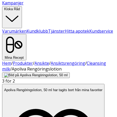
Kampanjer
Kloka Råd
Varumärken
Kundklubb
Tjänster
Hitta apotek
Kundservice
Mina Recept
Hem
/
Produkter
/
Ansikte
/
Ansiktsrengöring
/
Cleansing
milk
/
Apoliva Rengöringslotion
3 för 2
Apoliva Rengöringslotion, 50 ml har tagits bort från mina favoriter