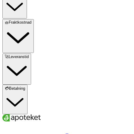
🧺Fraktkostnad
🚀Leveranstid
💳Betalning