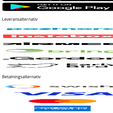
Leveransalternativ
Betalningsalternativ