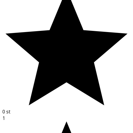
0
st
1