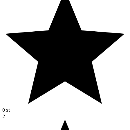
0
st
2