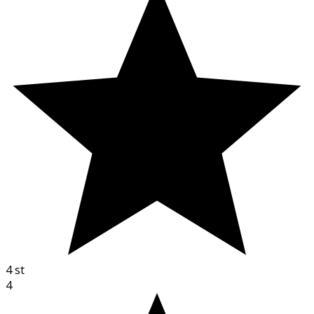
4
st
4