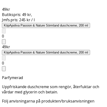
49
kr
Butikspris:
49 kr
,
Jmfs.pris:
245 kr / l
Köp
Apoliva Passion & Nature Sörmland duschcreme, 200 ml
0
49
kr
Köp
Apoliva Passion & Nature Sörmland duschcreme, 200 ml
0
Parfymerad
Uppfriskande duschcreme som rengör, återfuktar och
vårdar med glycerin och betain.
Följ anvisningarna på produkten/bruksanvisningen