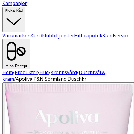
Kampanjer
Kloka Råd
Varumärken
Kundklubb
Tjänster
Hitta apotek
Kundservice
Mina Recept
Hem
/
Produkter
/
Hud
/
Kroppsvård
/
Duschtvål &
kräm
/
Apoliva P&N Sörmland Duschkr