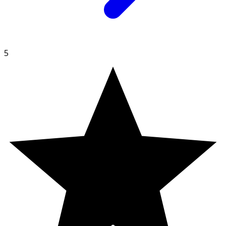
Hydroxypropyltrimonium Chloride, Sodium Chloride,
Citric Acid, Phenoxyethanol, Formic Acid, Benzoic Acid,
Dehydroacetic Acid, Potassium Sorbate, Sorbic Acid,
Tetramethyl Acetyloctahydronaphthalenes, Parfum.
5