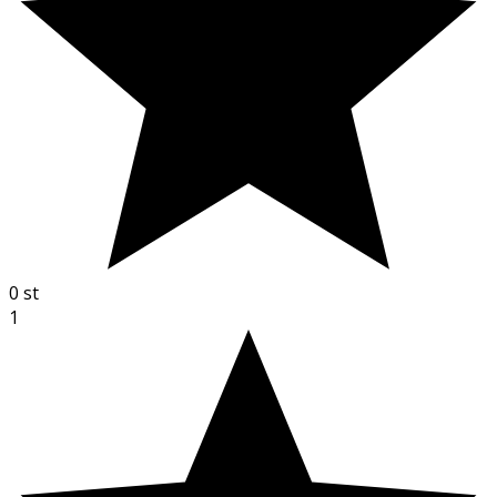
0
st
1