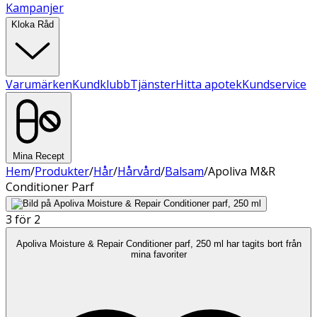
Kampanjer
Kloka Råd
Varumärken
Kundklubb
Tjänster
Hitta apotek
Kundservice
Mina Recept
Hem
/
Produkter
/
Hår
/
Hårvård
/
Balsam
/
Apoliva M&R
Conditioner Parf
3 för 2
Apoliva Moisture & Repair Conditioner parf, 250 ml har tagits bort från
mina favoriter