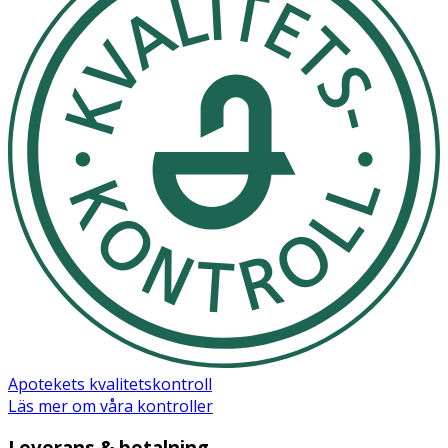
Apotekets kvalitetskontroll
Läs mer om våra kontroller
Leverans & betalning