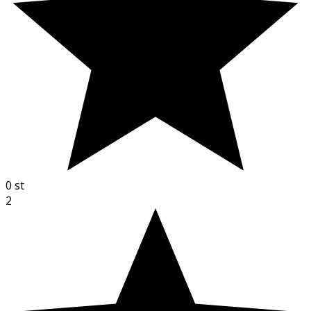
0
st
2