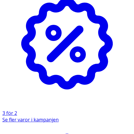
Förvaring
- Förvaras i rumstemperatur.
Innehåll
Aqua, Cetyl Alcohol, Cetearyl Alcohol, Behentrimonium
Methosulfate, Glyceryl Stearate, Glycerin, Panthenol,
Canola Oil, Laurdimonium Hydroxypropyl Hydrolyzed
Keratin, Dimethicone, Lactic Acid, Citric Acid, Sodium
Hydroxide, Phenoxyethanol, Potassium Sorbate, Sodium
Benzoate
3 för 2
Se fler varor i kampanjen