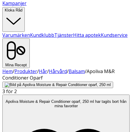
Kampanjer
Kloka Råd
Varumärken
Kundklubb
Tjänster
Hitta apotek
Kundservice
Mina Recept
Hem
/
Produkter
/
Hår
/
Hårvård
/
Balsam
/
Apoliva M&R
Conditioner Oparf
3 för 2
Apoliva Moisture & Repair Conditioner oparf, 250 ml har tagits bort från
mina favoriter