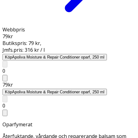
Webbpris
79
kr
Butikspris:
79 kr
,
Jmfs.pris:
316 kr / l
Köp
Apoliva Moisture & Repair Conditioner oparf, 250 ml
0
79
kr
Köp
Apoliva Moisture & Repair Conditioner oparf, 250 ml
0
Oparfymerat
Återfuktande, vårdande och reparerande balsam som