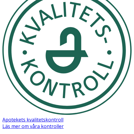
Apotekets kvalitetskontroll
Läs mer om våra kontroller