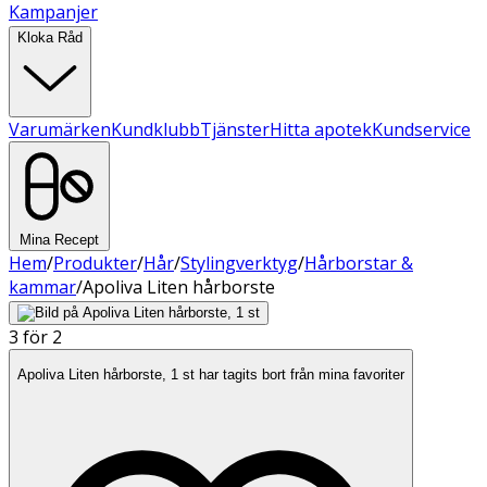
Kampanjer
Kloka Råd
Varumärken
Kundklubb
Tjänster
Hitta apotek
Kundservice
Mina Recept
Hem
/
Produkter
/
Hår
/
Stylingverktyg
/
Hårborstar &
kammar
/
Apoliva Liten hårborste
3 för 2
Apoliva Liten hårborste, 1 st har tagits bort från mina favoriter