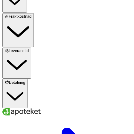
🧺Fraktkostnad
🚀Leveranstid
💳Betalning