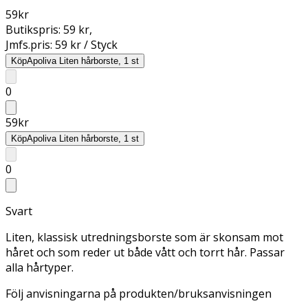
59
kr
Butikspris:
59 kr
,
Jmfs.pris:
59 kr / Styck
Köp
Apoliva Liten hårborste, 1 st
0
59
kr
Köp
Apoliva Liten hårborste, 1 st
0
Svart
Liten, klassisk utredningsborste som är skonsam mot
håret och som reder ut både vått och torrt hår. Passar
alla hårtyper.
Följ anvisningarna på produkten/bruksanvisningen