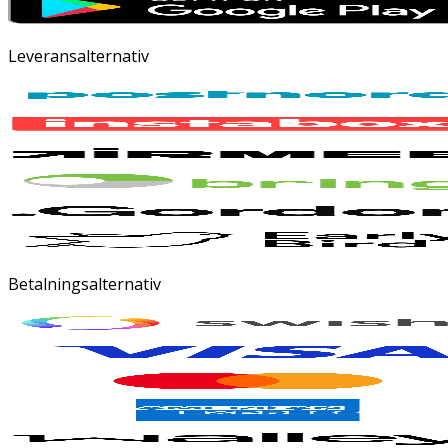
Leveransalternativ
Betalningsalternativ