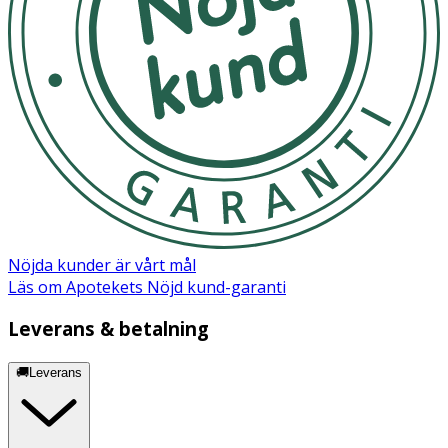
Acid, Urea, PEG-100 Stearate, Cetearyl Alcohol, Hydrated
Silica, Vitis Vinifera Seed Powder, Lactic Acid, Tocopheryl
Acetate, Glyceryl Stearate, Ethylhexylglycerin,
Phenoxyethanol, Limonene, Parfum, Glycolic Acid,
Cellulose Gum, Sodium Lactate, Sodium Cocoyl Apple
Amino Acids, Lavandula Angustifolia Oil, Eucalyptus
Globulus Leaf Oil, Litsea Cubeba Fruit Oil, Citral, Hexylene
Glycol, Linalool, Tetrasodium Glutamate Diacetate.
Fotvårdssalva: Aqua, Paraffinum Liquidum, Glycerin, Urea,
Petrolatum, Glyceryl Stearate, PEG-100 Stearate, Cetyl
Alcohol, Sodium Lactate, Bis-Diglyceryl Polyacyladipate-2,
Nöjda kunder är vårt mål
Cetearyl Alcohol, Gluconolactone, Tocopheryl Acetate,
Läs om Apotekets Nöjd kund-garanti
Panthenol, Pantolactone, Lactic Acid, Sodium
Hyaluronate, Parfum (Eucalyptus Globulus Leaf Oil,
Leverans & betalning
Lavandula Angustifolia Oil, Litsea Cubeba Fruit Oil),
Limonene, Citral, Linalool, Geraniol, Citronellol,
🚚Leverans
Phenoxyethanol, Ethylhexylglycerin, Citric Acid.