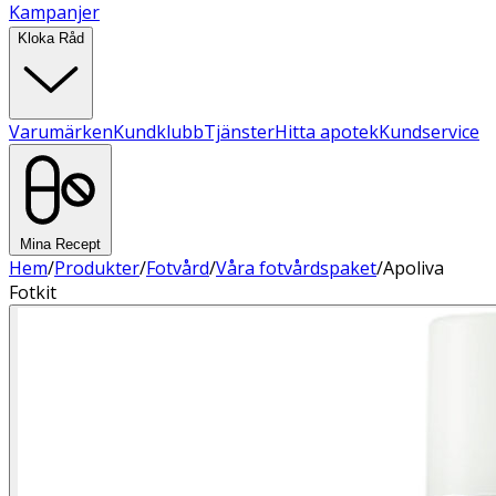
Kampanjer
Kloka Råd
Varumärken
Kundklubb
Tjänster
Hitta apotek
Kundservice
Mina Recept
Hem
/
Produkter
/
Fotvård
/
Våra fotvårdspaket
/
Apoliva
Fotkit