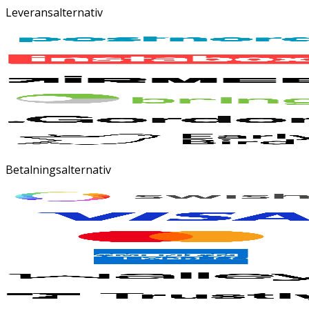
Leveransalternativ
Betalningsalternativ