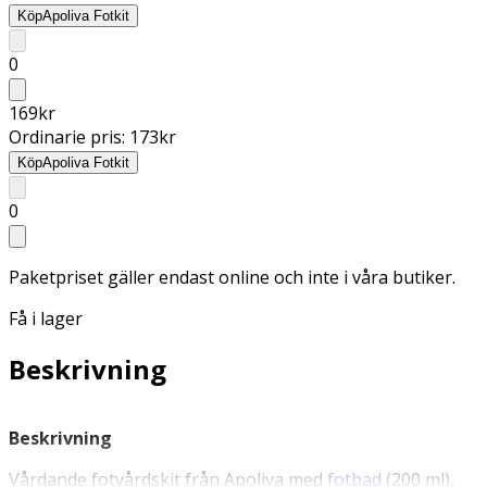
Köp
Apoliva Fotkit
0
169
kr
Ordinarie pris:
173
kr
Köp
Apoliva Fotkit
0
Paketpriset gäller endast online och inte i våra butiker.
Få i lager
Beskrivning
Beskrivning
Vårdande fotvårdskit från Apoliva med
fotbad
(200 ml),