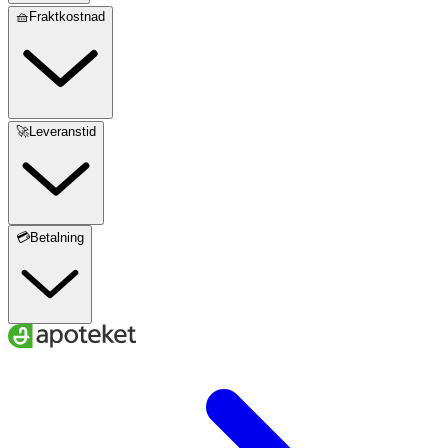
🧺Fraktkostnad
🚀Leveranstid
💳Betalning