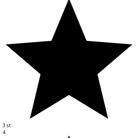
3
st
4