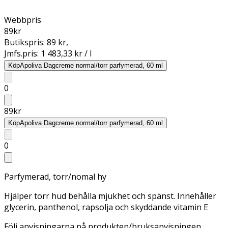
Webbpris
89
kr
Butikspris:
89 kr
,
Jmfs.pris:
1 483,33 kr / l
Köp
Apoliva Dagcreme normal/torr parfymerad, 60 ml
0
89
kr
Köp
Apoliva Dagcreme normal/torr parfymerad, 60 ml
0
Parfymerad, torr/nomal hy
Hjälper torr hud behålla mjukhet och spänst. Innehåller
glycerin, panthenol, rapsolja och skyddande vitamin E
Följ anvisningarna på produkten/bruksanvisningen