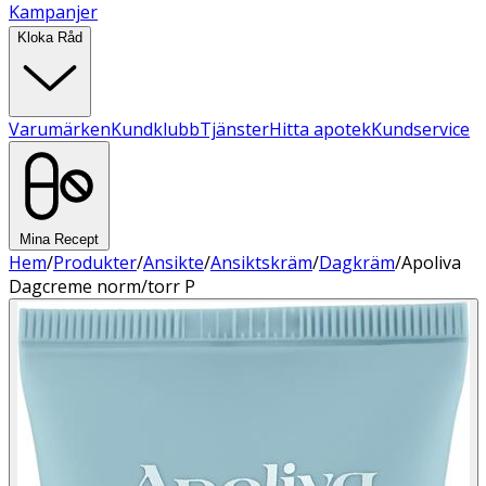
Kampanjer
Kloka Råd
Varumärken
Kundklubb
Tjänster
Hitta apotek
Kundservice
Mina Recept
Hem
/
Produkter
/
Ansikte
/
Ansiktskräm
/
Dagkräm
/
Apoliva
Dagcreme norm/torr P