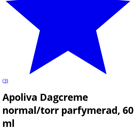
(
3
)
Apoliva Dagcreme
normal/torr parfymerad, 60
ml