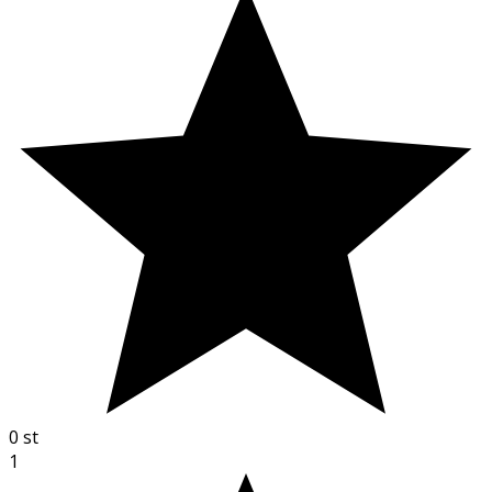
0
st
1