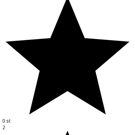
0
st
2