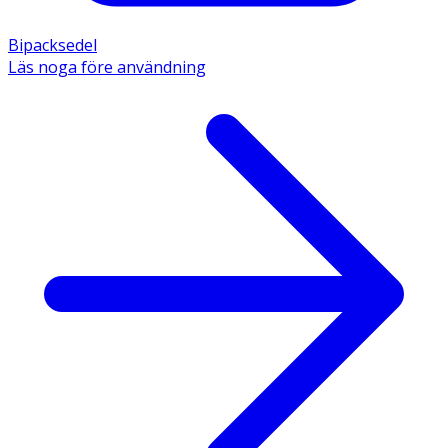
Bipacksedel
Läs noga före användning