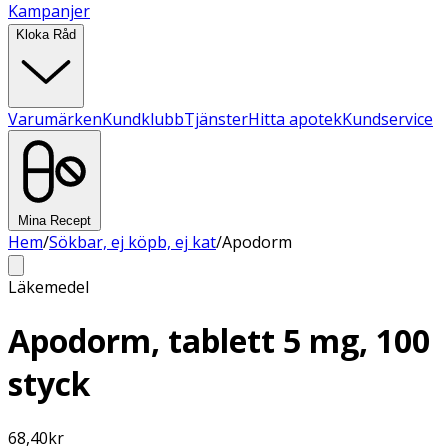
Kampanjer
Kloka Råd
Varumärken
Kundklubb
Tjänster
Hitta apotek
Kundservice
Mina Recept
Hem
/
Sökbar, ej köpb, ej kat
/
Apodorm
Läkemedel
Apodorm, tablett 5 mg, 100
styck
68,40
kr