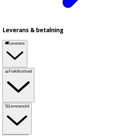
Leverans & betalning
🚚Leverans
🧺Fraktkostnad
🚀Leveranstid