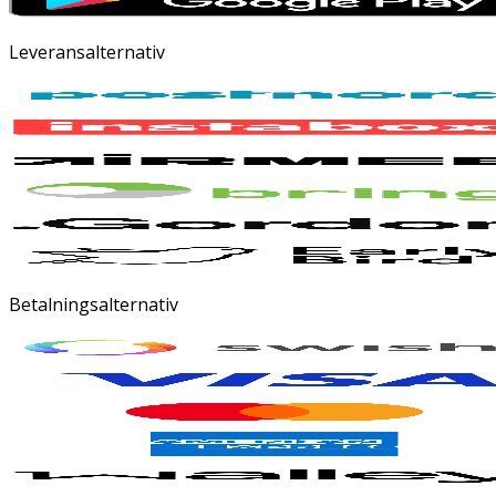
Leveransalternativ
Betalningsalternativ