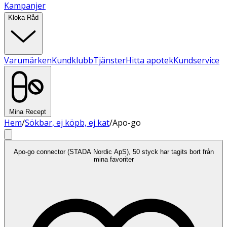
Kampanjer
Kloka Råd
Varumärken
Kundklubb
Tjänster
Hitta apotek
Kundservice
Mina Recept
Hem
/
Sökbar, ej köpb, ej kat
/
Apo-go
Apo-go connector (STADA Nordic ApS), 50 styck har tagits bort från
mina favoriter