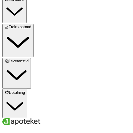
🧺Fraktkostnad
🚀Leveranstid
💳Betalning