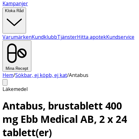
Kampanjer
Kloka Råd
Varumärken
Kundklubb
Tjänster
Hitta apotek
Kundservice
Mina Recept
Hem
/
Sökbar, ej köpb, ej kat
/
Antabus
Läkemedel
Antabus, brustablett 400
mg Ebb Medical AB, 2 x 24
tablett(er)