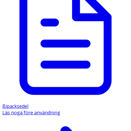
Bipacksedel
Läs noga före användning