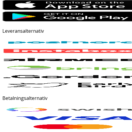
Leveransalternativ
Betalningsalternativ