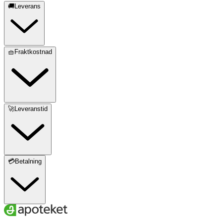
🚚Leverans
🧺Fraktkostnad
🚀Leveranstid
💳Betalning