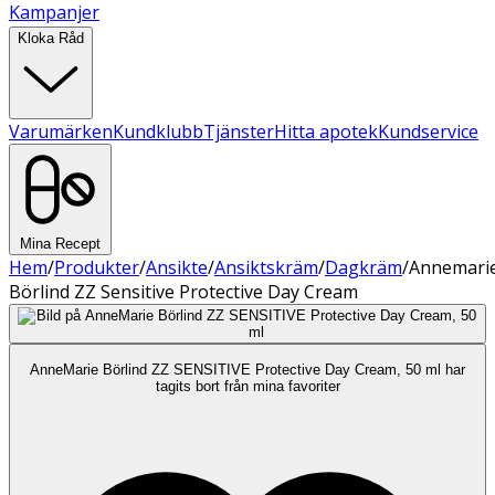
Kampanjer
Kloka Råd
Varumärken
Kundklubb
Tjänster
Hitta apotek
Kundservice
Mina Recept
Hem
/
Produkter
/
Ansikte
/
Ansiktskräm
/
Dagkräm
/
Annemari
Börlind ZZ Sensitive Protective Day Cream
AnneMarie Börlind ZZ SENSITIVE Protective Day Cream, 50 ml har
tagits bort från mina favoriter