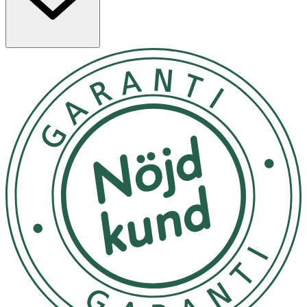
Användning
- En liten klick, stor som en ärta masseras in över ansikte,
hals och dekolletage efter rengöring.
Innehåll
AQUA, CAPRYLIC/CAPRIC TRIGLYCERIDE, CAPRYLYL
CAPRYLATE/CAPRATE, SIMMONDSIA CHINENSIS SEED
OIL [JOJOBA], SQUALANE, GLYCERIN, CAPRYLIC/CAPRIC
TRIGLYCERIDE, BUTYROSPERMUM PARKII BUTTER
[SHEA], GLYCINE SOJA OIL [SOYBEAN], ALCOHOL,
POLYGLYCERYL-6 DISTEARATE, GLYCERYL, LAURATE,
POLYGLYCERYL-3 CAPRYLATE, POLYGLYCERYL-4
CAPRATE, CETYL ALCOHOL, HYDROGENATED PALM
GLYCERIDES CITRATE, BEHENYL ALCOHOL,
MICROCRYSTALLINE CELLULOSE, POLYGLYCERYL-3
BEESWAX, INULIN, ALPHA-GLUCAN OLIGOSACCHARIDE,
FRUCTAN, MALTODEXTRIN, JOJOBA ESTERS, CURCULIGO
ORCHIOIDES ROOT EXTRACT, SODIUM STEAROYL
GLUTAMATE SODIUM STEAROYL GLUTAMATE, CALCIUM
ALGINATE, XANTHAN GUM, TOCOPHERYL ACETATE,
TOCOPHEROL, ASCORBYL PALMITATE, LECITHIN,
LACTOBACILLUS FERMENT.