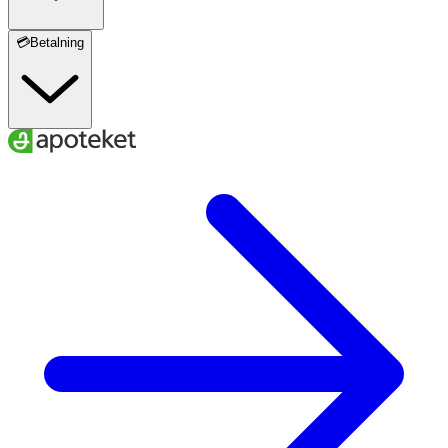
💳Betalning