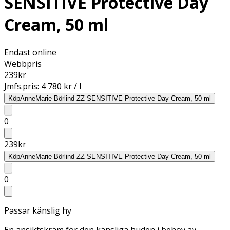
SENSITIVE Protective Day
Cream, 50 ml
Endast online
Webbpris
239
kr
Jmfs.pris:
4 780 kr / l
Köp
AnneMarie Börlind ZZ SENSITIVE Protective Day Cream, 50 ml
0
239
kr
Köp
AnneMarie Börlind ZZ SENSITIVE Protective Day Cream, 50 ml
0
Passar känslig hy
En ansiktskräm för den känsliga huden i behov av