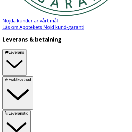
Nöjda kunder är vårt mål
Läs om Apotekets Nöjd kund-garanti
Leverans & betalning
🚚Leverans
🧺Fraktkostnad
🚀Leveranstid