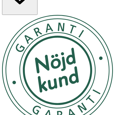
som en ärta, masseras ett par sekunder mellan
fingertopparna innan applicering. Räcker till både
ansikte, hals och dekolletage.
- Förvaras i rumstemperatur.
Innehåll
Aqua, Ethylhexyl stearate, Glycine soja oil, Squalane,
Glycerin, Butyrospermum Parkii butter, Tribehenin,
Sorbitol , Lauryl Lactate, Polyglyceryl-3 Polyricinoleate,
Sorbitan Oleate, Phenoxyethanol , Cera alba , Zinc oxide,
Alcohol , Phantenol , Caprylic(Capric Triglyceride, Cetyl
Palmitate, Aroma/Fragrance, Hamamelis, Echinacea,
Hypericum, Calendula, Salvia, Camomilla, Stereoler från
rapsolja, Magnesium sulfate, Vitamin B5, Bisabolol , A-,
B-, C, och E-vitamin, Phytantriol, Ethylhexylglycerin,
Coumarin, Linalool, Amyl cinnamal, Citronellol, Geraniol,
Hexyl Cinnamal, Eugenol, Lecithin , Hydrogenated palm
Glycerides Citrate , Citric Acid.