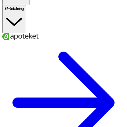
💳Betalning