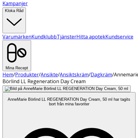
Kampanjer
Kloka Råd
Varumärken
Kundklubb
Tjänster
Hitta apotek
Kundservice
Mina Recept
Hem
/
Produkter
/
Ansikte
/
Ansiktskräm
/
Dagkräm
/
Annemari
Börlind LL Regeneration Day Cream
AnneMarie Börlind LL REGENERATION Day Cream, 50 ml har tagits
bort från mina favoriter