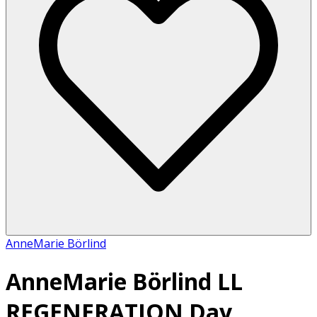
AnneMarie Börlind
AnneMarie Börlind LL
REGENERATION Day