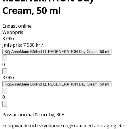
Cream, 50 ml
Endast online
Webbpris
379
kr
Jmfs.pris:
7 580 kr / l
Köp
AnneMarie Börlind LL REGENERATION Day Cream, 50 ml
0
379
kr
Köp
AnneMarie Börlind LL REGENERATION Day Cream, 50 ml
0
Passar normal & torr hy, 30+
Fuktgivande och skyddande dagkräm med anti-aging. Rik