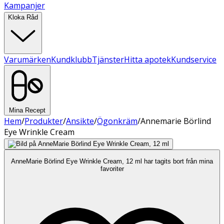
Kampanjer
Kloka Råd
Varumärken
Kundklubb
Tjänster
Hitta apotek
Kundservice
Mina Recept
Hem
/
Produkter
/
Ansikte
/
Ögonkräm
/
Annemarie Börlind
Eye Wrinkle Cream
AnneMarie Börlind Eye Wrinkle Cream, 12 ml har tagits bort från mina
favoriter