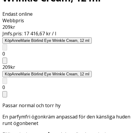
Endast online
Webbpris
209
kr
Jmfs.pris:
17 416,67 kr / l
Köp
AnneMarie Börlind Eye Wrinkle Cream, 12 ml
0
209
kr
Köp
AnneMarie Börlind Eye Wrinkle Cream, 12 ml
0
Passar normal och torr hy
En parfymfri ögonkräm anpassad för den känsliga huden
runt ögonbenet