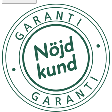
fransarna, då olja kan komma in i ögonen.
- Använd dagligen, morgon och kväll.
- Förvaras i rumstemperatur.
Innehåll
AQUA, ETHYLHEXYL STEARATE, SQUALANE, ZEA MAYS
OIL, TRITICUM VULGARE GERM OIL, GLYCINE SOJA OIL,
SESAMUM INDICUM SEED OIL, TRIBEHENIN, BRASSICA
CAMPESTRIS STEROLS, POLYGLYCERYL-3 OLEATE,
POLYGLYCERYL-3 POLYRICINOLEATE, HYDROGENATED
PALM GLYCERIDES CITRATE, LECITHIN , SORBITOL, CERA
ALBA , PHENOXYETHANOL , HYPERICUM PERFORATUM
EXTRACT, PANTHENOL , DAUCUS CAROTA SATIVA ROOT
EXTRACT [CAROT], , TOCOPHERYL ACETATE, RETINYL
PALMITATE, ASCORBYL PALMITATE, TOCOPHEROL,
BETA-CAROTENE, ORYZANOL , MAGNESIUM SULFATE,
ZINC OXIDE.