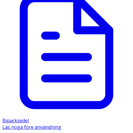
Bipacksedel
Läs noga före användning