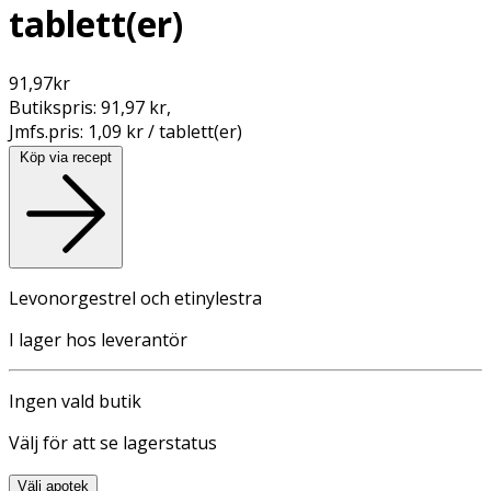
tablett(er)
91,97
kr
Butikspris:
91,97 kr
,
Jmfs.pris:
1,09 kr / tablett(er)
Köp via recept
Levonorgestrel och etinylestra
I lager hos leverantör
Ingen vald butik
Välj för att se lagerstatus
Välj apotek