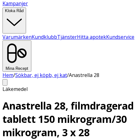
Kampanjer
Kloka Råd
Varumärken
Kundklubb
Tjänster
Hitta apotek
Kundservice
Mina Recept
Hem
/
Sökbar, ej köpb, ej kat
/
Anastrella 28
Läkemedel
Anastrella 28, filmdragerad
tablett 150 mikrogram/30
mikrogram, 3 x 28