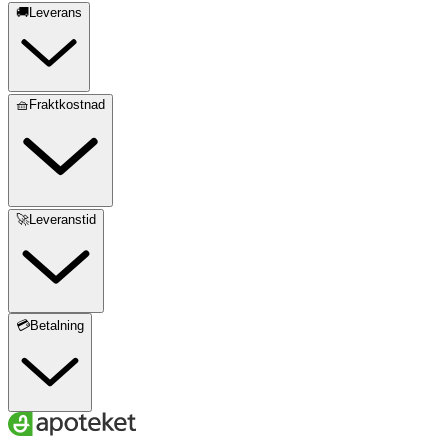
🚚Leverans
🧺Fraktkostnad
🚀Leveranstid
💳Betalning