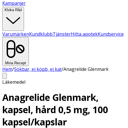
Kampanjer
Kloka Råd
Varumärken
Kundklubb
Tjänster
Hitta apotek
Kundservice
Mina Recept
Hem
/
Sökbar, ej köpb, ej kat
/
Anagrelide Glenmark
Läkemedel
Anagrelide Glenmark,
kapsel, hård 0,5 mg, 100
kapsel/kapslar