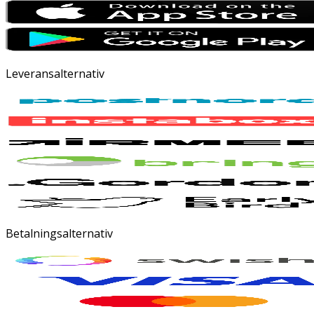
Leveransalternativ
Betalningsalternativ