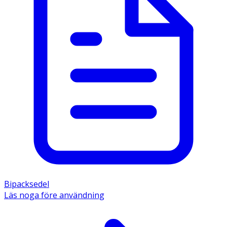
Bipacksedel
Läs noga före användning