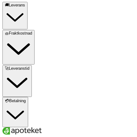
🚚Leverans
🧺Fraktkostnad
🚀Leveranstid
💳Betalning