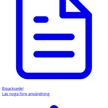
Bipacksedel
Läs noga före användning