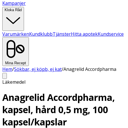
Kampanjer
Kloka Råd
Varumärken
Kundklubb
Tjänster
Hitta apotek
Kundservice
Mina Recept
Hem
/
Sökbar, ej köpb, ej kat
/
Anagrelid Accordpharma
Läkemedel
Anagrelid Accordpharma,
kapsel, hård 0,5 mg, 100
kapsel/kapslar