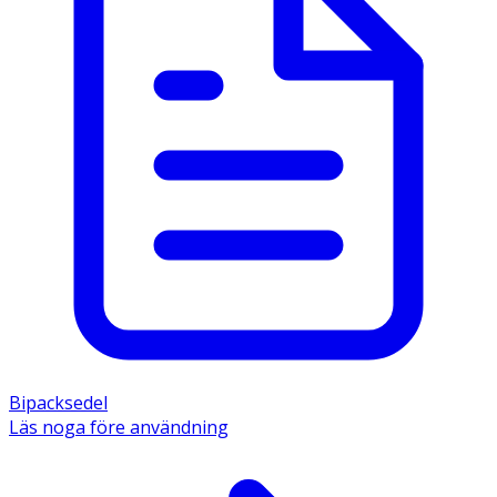
Bipacksedel
Läs noga före användning