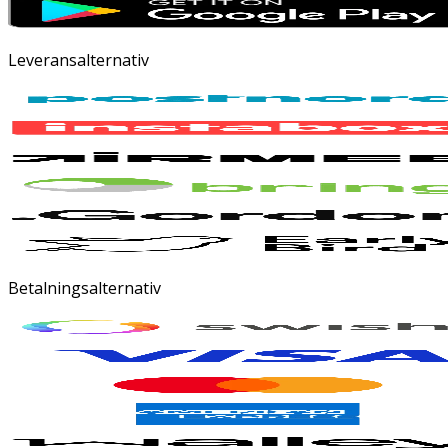
Leveransalternativ
Betalningsalternativ