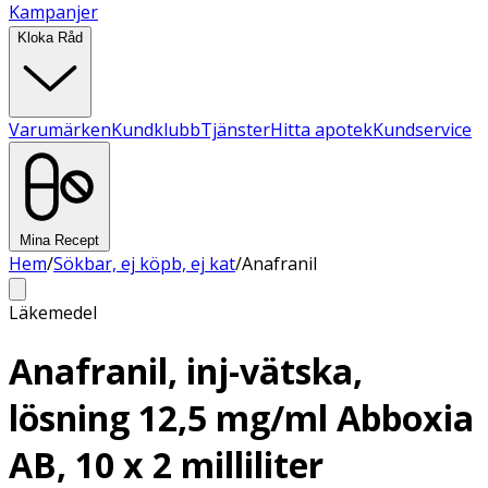
Kampanjer
Kloka Råd
Varumärken
Kundklubb
Tjänster
Hitta apotek
Kundservice
Mina Recept
Hem
/
Sökbar, ej köpb, ej kat
/
Anafranil
Läkemedel
Anafranil, inj-vätska,
lösning 12,5 mg/ml Abboxia
AB, 10 x 2 milliliter