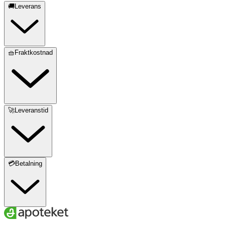
🚚Leverans
🧺Fraktkostnad
🚀Leveranstid
💳Betalning