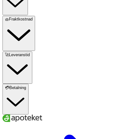
🧺Fraktkostnad
🚀Leveranstid
💳Betalning