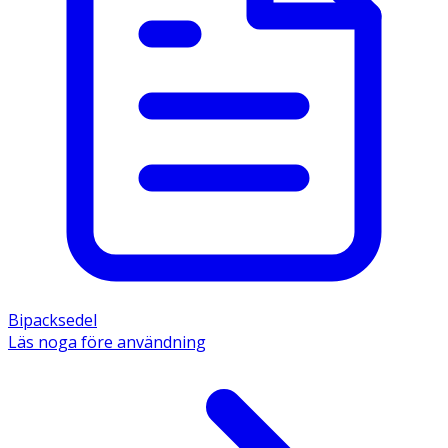
Bipacksedel
Läs noga före användning