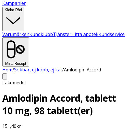
Kampanjer
Kloka Råd
Varumärken
Kundklubb
Tjänster
Hitta apotek
Kundservice
Mina Recept
Hem
/
Sökbar, ej köpb, ej kat
/
Amlodipin Accord
Läkemedel
Amlodipin Accord, tablett
10 mg, 98 tablett(er)
151,40
kr