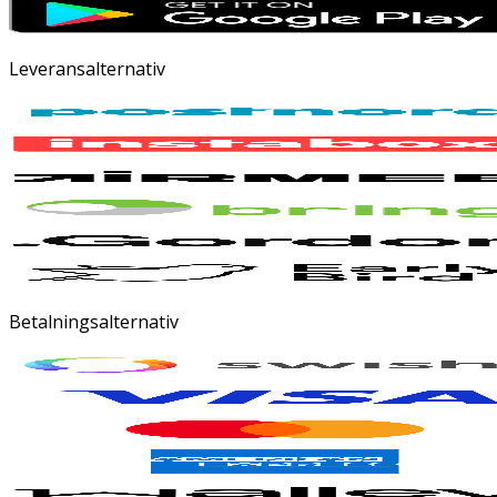
Leveransalternativ
Betalningsalternativ