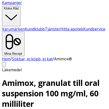
Kampanjer
Kloka Råd
Varumärken
Kundklubb
Tjänster
Hitta apotek
Kundservice
Mina Recept
Hem
/
Sökbar, ej köpb, ej kat
/
Amimox®
Läkemedel
Amimox, granulat till oral
suspension 100 mg/ml, 60
milliliter