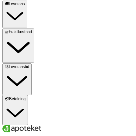
🚚Leverans
🧺Fraktkostnad
🚀Leveranstid
💳Betalning