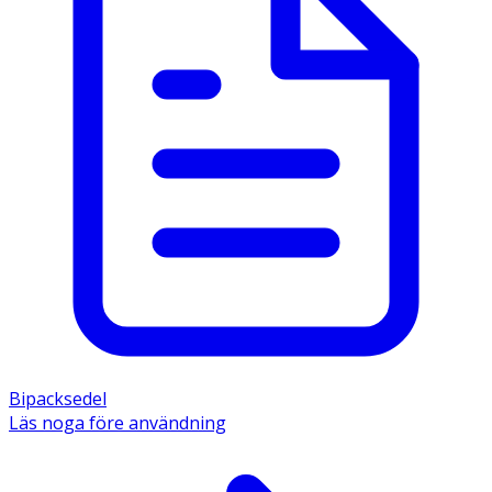
Bipacksedel
Läs noga före användning