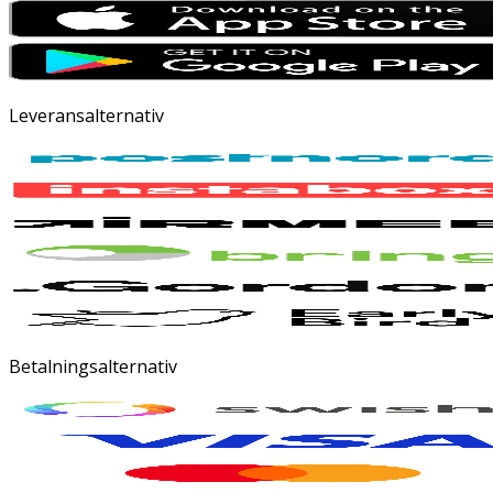
Leveransalternativ
Betalningsalternativ