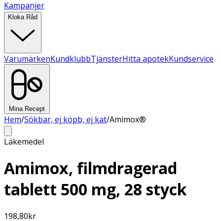
Kampanjer
Kloka Råd
Varumärken
Kundklubb
Tjänster
Hitta apotek
Kundservice
Mina Recept
Hem
/
Sökbar, ej köpb, ej kat
/
Amimox®
Läkemedel
Amimox, filmdragerad
tablett 500 mg, 28 styck
198,80
kr