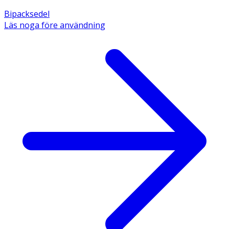
Bipacksedel
Läs noga före användning