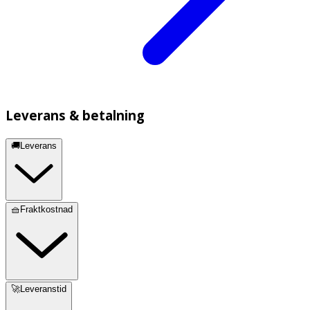
Leverans & betalning
🚚Leverans
🧺Fraktkostnad
🚀Leveranstid