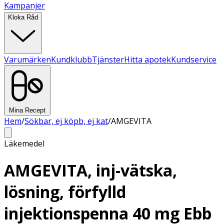
Kampanjer
Kloka Råd
Varumärken
Kundklubb
Tjänster
Hitta apotek
Kundservice
Mina Recept
Hem
/
Sökbar, ej köpb, ej kat
/
AMGEVITA
Läkemedel
AMGEVITA, inj-vätska,
lösning, förfylld
injektionspenna 40 mg Ebb