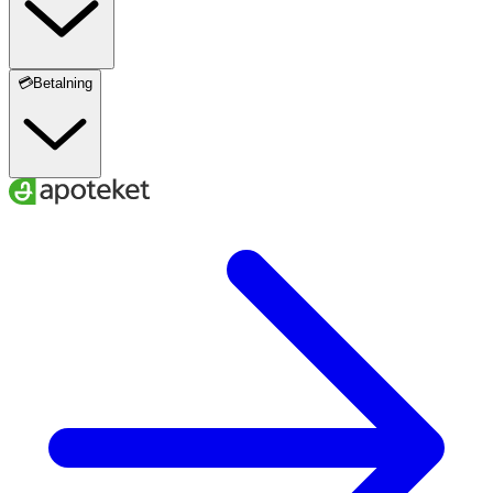
💳Betalning