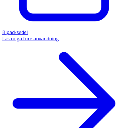
Bipacksedel
Läs noga före användning