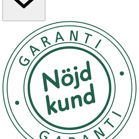
Förvara i rumstemperatur på en välventilerad plats,
skyddad från direkt solljus och värme.
OK för gravida och ammande:
Ja
Ingredienser:
Aqua, Sodium Laureth Sulfate, Lauramidopropyl Betaine,
Sodium Chloride, Parfum, Benzoic Acid, Disodium Edta,
Benzyl Alcohol, Ci 19140