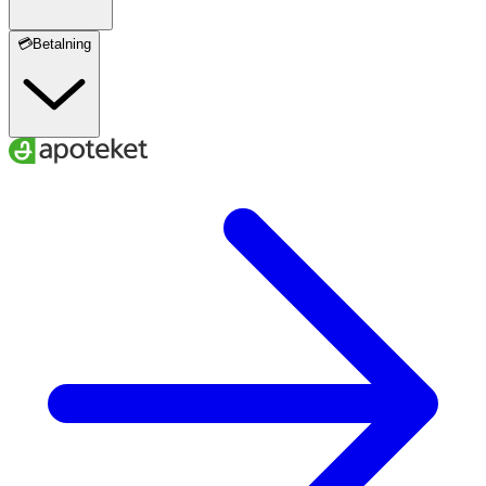
💳Betalning