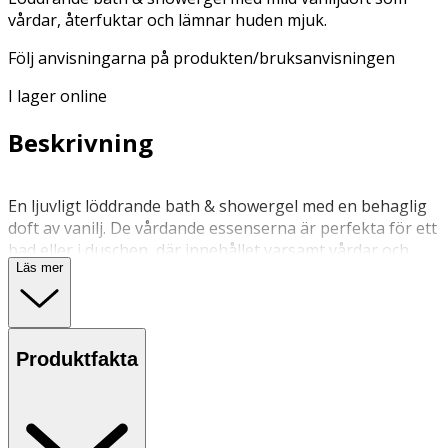
vårdar, återfuktar och lämnar huden mjuk.
Följ anvisningarna på produkten/bruksanvisningen
I lager online
Beskrivning
En ljuvligt löddrande bath & showergel med en behaglig
doft av vanilj. De vårdande essenserna är perfekta för ett
bad eller i duschen, där innehållet varsamt vårdar och
Läs mer
återfuktar huden och lämnar huden mjuk och ren.
Massera in och njut av denna behagliga bath &
showergel med lugnande oljor och mjukgörande
egenskaper.
Produktfakta
Applicera på våt hud. Massera rikligt till ett fylligt skum
och skölj av. Undvik ögonkontakt