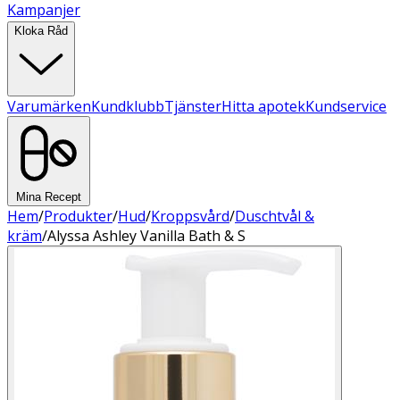
Kampanjer
Kloka Råd
Varumärken
Kundklubb
Tjänster
Hitta apotek
Kundservice
Mina Recept
Hem
/
Produkter
/
Hud
/
Kroppsvård
/
Duschtvål &
kräm
/
Alyssa Ashley Vanilla Bath & S