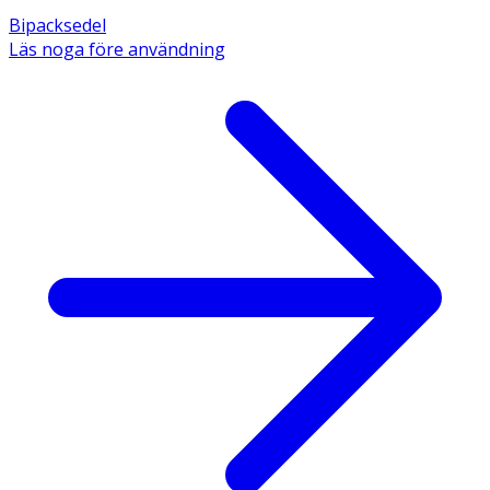
Bipacksedel
Läs noga före användning