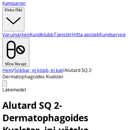
Kampanjer
Kloka Råd
Varumärken
Kundklubb
Tjänster
Hitta apotek
Kundservice
Mina Recept
Hem
/
Sökbar, ej köpb, ej kat
/
Alutard SQ 2-
Dermatophagoides Kvalster
Läkemedel
Alutard SQ 2-
Dermatophagoides