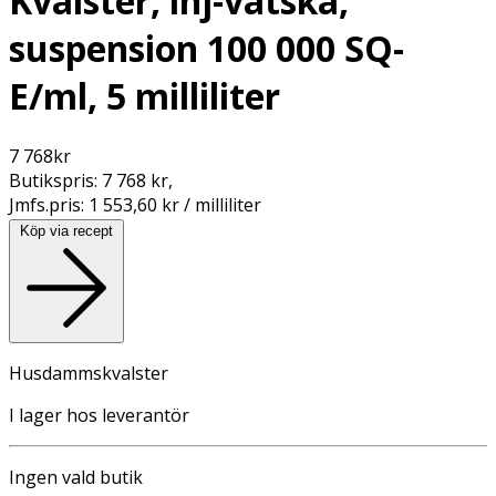
Kvalster, inj-vätska,
suspension 100 000 SQ-
E/ml, 5 milliliter
7 768
kr
Butikspris:
7 768 kr
,
Jmfs.pris:
1 553,60 kr / milliliter
Köp via recept
Husdammskvalster
I lager hos leverantör
Ingen vald butik