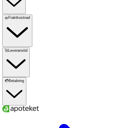
🧺Fraktkostnad
🚀Leveranstid
💳Betalning