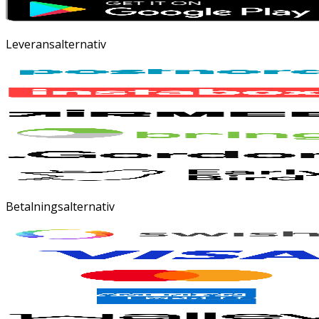
Leveransalternativ
Betalningsalternativ