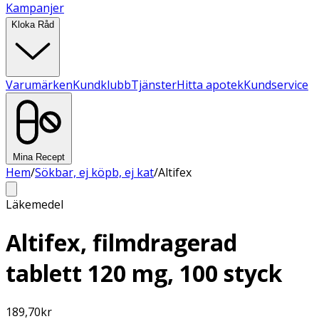
Kampanjer
Kloka Råd
Varumärken
Kundklubb
Tjänster
Hitta apotek
Kundservice
Mina Recept
Hem
/
Sökbar, ej köpb, ej kat
/
Altifex
Läkemedel
Altifex, filmdragerad
tablett 120 mg, 100 styck
189,70
kr