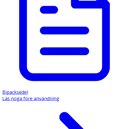
Bipacksedel
Läs noga före användning