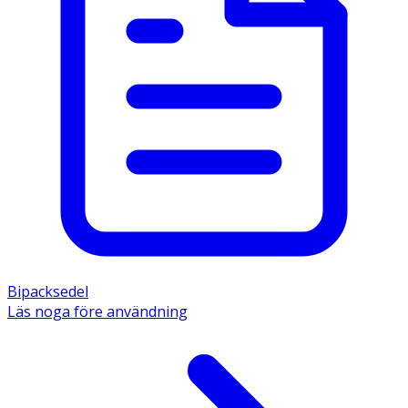
Bipacksedel
Läs noga före användning