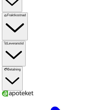
🧺Fraktkostnad
🚀Leveranstid
💳Betalning