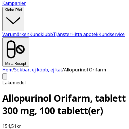
Kampanjer
Kloka Råd
Varumärken
Kundklubb
Tjänster
Hitta apotek
Kundservice
Mina Recept
Hem
/
Sökbar, ej köpb, ej kat
/
Allopurinol Orifarm
Läkemedel
Allopurinol Orifarm, tablett
300 mg, 100 tablett(er)
154,51
kr