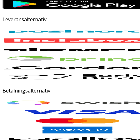
Leveransalternativ
Betalningsalternativ