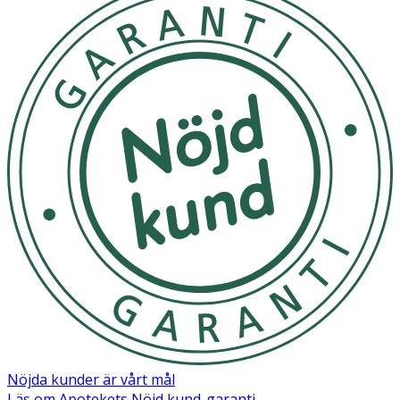
Nöjda kunder är vårt mål
Läs om Apotekets Nöjd kund-garanti