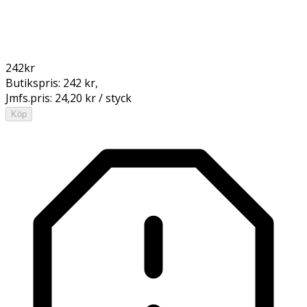
242
kr
Butikspris:
242 kr
,
Jmfs.pris:
24,20 kr / styck
Köp