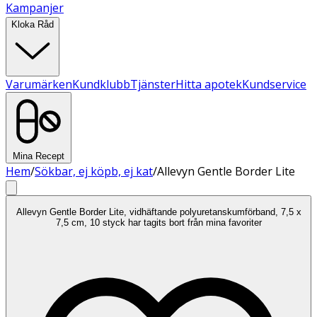
Kampanjer
Kloka Råd
Varumärken
Kundklubb
Tjänster
Hitta apotek
Kundservice
Mina Recept
Hem
/
Sökbar, ej köpb, ej kat
/
Allevyn Gentle Border Lite
Allevyn Gentle Border Lite, vidhäftande polyuretanskumförband, 7,5 x
7,5 cm, 10 styck har tagits bort från mina favoriter