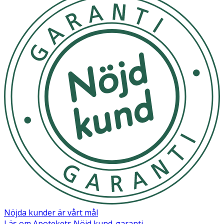
Nöjda kunder är vårt mål
Läs om Apotekets Nöjd kund-garanti