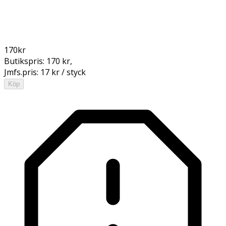
170
kr
Butikspris:
170 kr
,
Jmfs.pris:
17 kr / styck
Köp