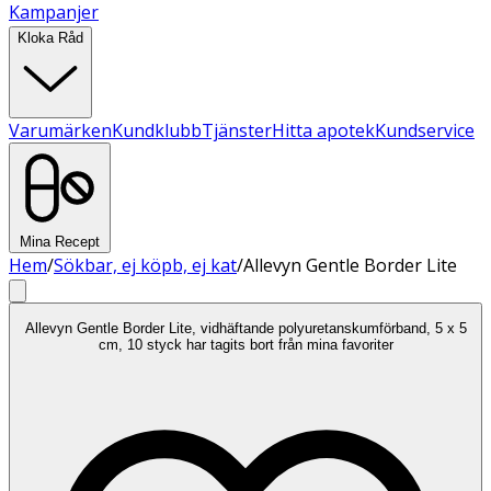
Kampanjer
Kloka Råd
Varumärken
Kundklubb
Tjänster
Hitta apotek
Kundservice
Mina Recept
Hem
/
Sökbar, ej köpb, ej kat
/
Allevyn Gentle Border Lite
Allevyn Gentle Border Lite, vidhäftande polyuretanskumförband, 5 x 5
cm, 10 styck har tagits bort från mina favoriter