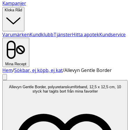
Kampanjer
Kloka Råd
Varumärken
Kundklubb
Tjänster
Hitta apotek
Kundservice
Mina Recept
Hem
/
Sökbar, ej köpb, ej kat
/
Allevyn Gentle Border
Allevyn Gentle Border, polyuretanskumförband, 12,5 x 12,5 cm, 10
styck har tagits bort från mina favoriter