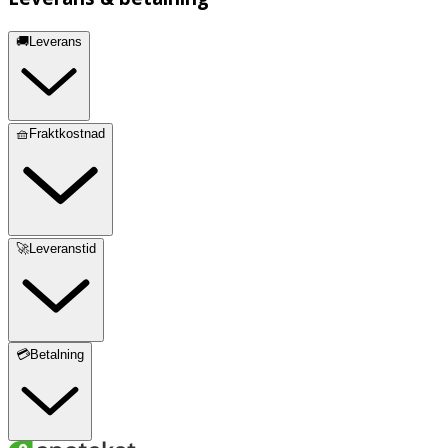
🚚Leverans
🧺Fraktkostnad
🚀Leveranstid
💳Betalning