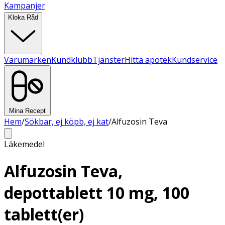
Kampanjer
Kloka Råd
Varumärken
Kundklubb
Tjänster
Hitta apotek
Kundservice
Mina Recept
Hem
/
Sökbar, ej köpb, ej kat
/
Alfuzosin Teva
Läkemedel
Alfuzosin Teva,
depottablett 10 mg, 100
tablett(er)