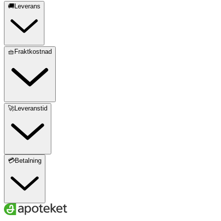
🚚Leverans
🧺Fraktkostnad
🚀Leveranstid
💳Betalning