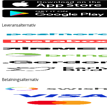
Leveransalternativ
Betalningsalternativ