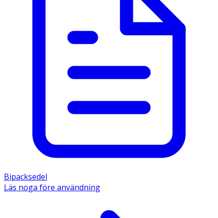
Bipacksedel
Läs noga före användning