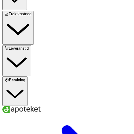
🧺Fraktkostnad
🚀Leveranstid
💳Betalning