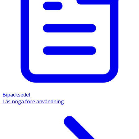
Bipacksedel
Läs noga före användning