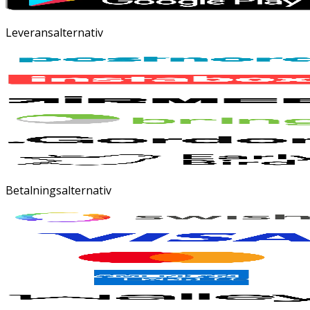
Leveransalternativ
Betalningsalternativ