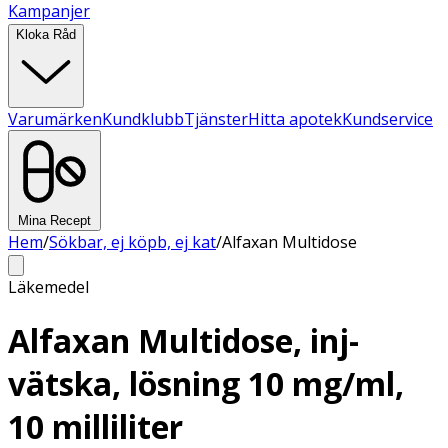
Kampanjer
Kloka Råd
Varumärken
Kundklubb
Tjänster
Hitta apotek
Kundservice
Mina Recept
Hem
/
Sökbar, ej köpb, ej kat
/
Alfaxan Multidose
Läkemedel
Alfaxan Multidose, inj-
vätska, lösning 10 mg/ml,
10 milliliter