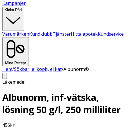
Kampanjer
Kloka Råd
Varumärken
Kundklubb
Tjänster
Hitta apotek
Kundservice
Mina Recept
Hem
/
Sökbar, ej köpb, ej kat
/
Albunorm®
Läkemedel
Albunorm, inf-vätska,
lösning 50 g/l, 250 milliliter
456
kr