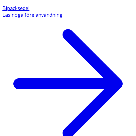
Bipacksedel
Läs noga före användning