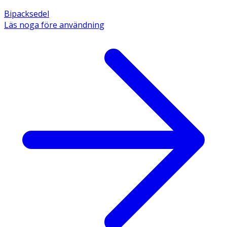
Bipacksedel
Läs noga före användning