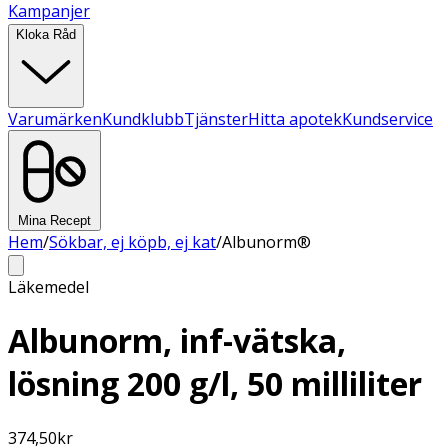
Kampanjer
Kloka Råd
Varumärken
Kundklubb
Tjänster
Hitta apotek
Kundservice
Mina Recept
Hem
/
Sökbar, ej köpb, ej kat
/
Albunorm®
Läkemedel
Albunorm, inf-vätska,
lösning 200 g/l, 50 milliliter
374,50
kr