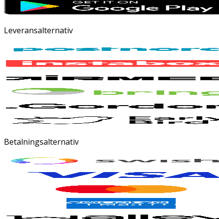
Leveransalternativ
Betalningsalternativ