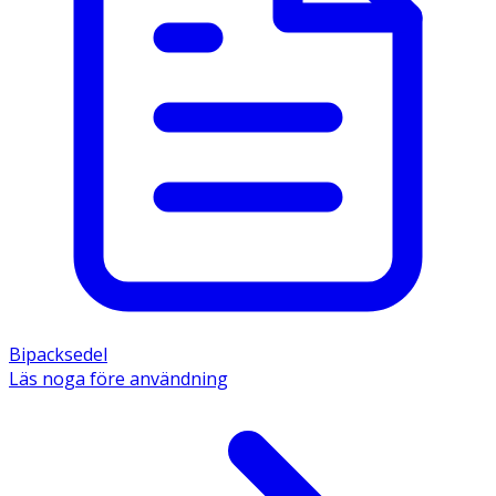
Bipacksedel
Läs noga före användning