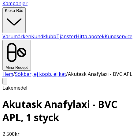
Kampanjer
Kloka Råd
Varumärken
Kundklubb
Tjänster
Hitta apotek
Kundservice
Mina Recept
Hem
/
Sökbar, ej köpb, ej kat
/
Akutask Anafylaxi - BVC APL
Läkemedel
Akutask Anafylaxi - BVC
APL, 1 styck
2 500
kr