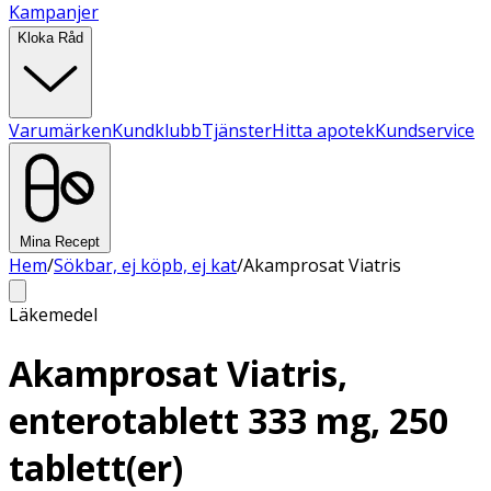
Kampanjer
Kloka Råd
Varumärken
Kundklubb
Tjänster
Hitta apotek
Kundservice
Mina Recept
Hem
/
Sökbar, ej köpb, ej kat
/
Akamprosat Viatris
Läkemedel
Akamprosat Viatris,
enterotablett 333 mg, 250
tablett(er)