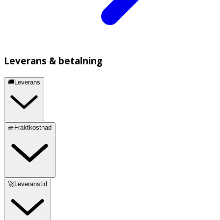
Leverans & betalning
🚚Leverans
🧺Fraktkostnad
🚀Leveranstid