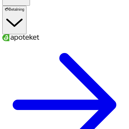
💳Betalning