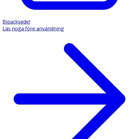
Bipacksedel
Läs noga före användning