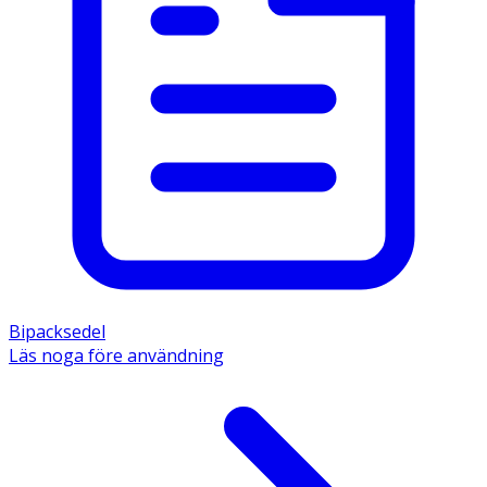
Bipacksedel
Läs noga före användning