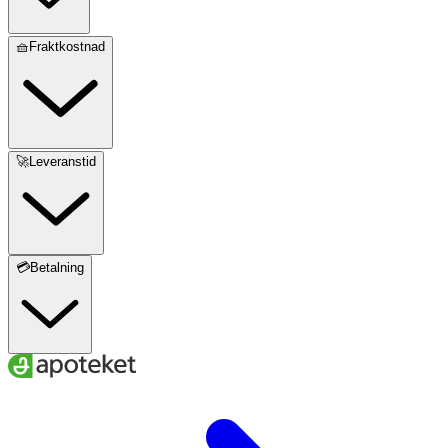
🧺Fraktkostnad
🚀Leveranstid
💳Betalning