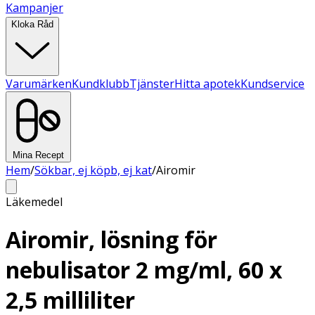
Kampanjer
Kloka Råd
Varumärken
Kundklubb
Tjänster
Hitta apotek
Kundservice
Mina Recept
Hem
/
Sökbar, ej köpb, ej kat
/
Airomir
Läkemedel
Airomir, lösning för
nebulisator 2 mg/ml, 60 x
2,5 milliliter