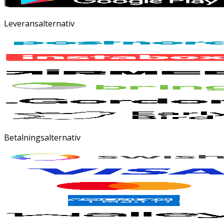
Leveransalternativ
Betalningsalternativ