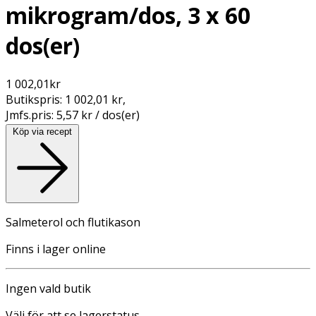
mikrogram/dos, 3 x 60
dos(er)
1 002,01
kr
Butikspris:
1 002,01 kr
,
Jmfs.pris:
5,57 kr / dos(er)
Köp via recept
Salmeterol och flutikason
Finns i lager online
Ingen vald butik
Välj för att se lagerstatus