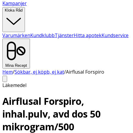
Kampanjer
Kloka Råd
Varumärken
Kundklubb
Tjänster
Hitta apotek
Kundservice
Mina Recept
Hem
/
Sökbar, ej köpb, ej kat
/
Airflusal Forspiro
Läkemedel
Airflusal Forspiro,
inhal.pulv, avd dos 50
mikrogram/500