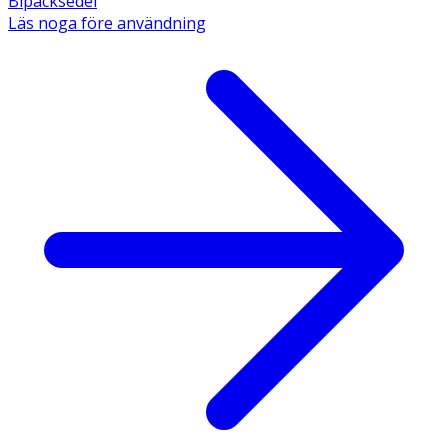
Bipacksedel
Läs noga före användning