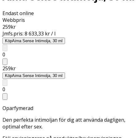
Endast online
Webbpris
259
kr
Jmfs.pris:
8 633,33 kr / l
Köp
Aima Sense Intimolja, 30 ml
0
259
kr
Köp
Aima Sense Intimolja, 30 ml
0
Oparfymerad
Den perfekta intimoljan för dig att använda dagligen,
optimal efter sex.