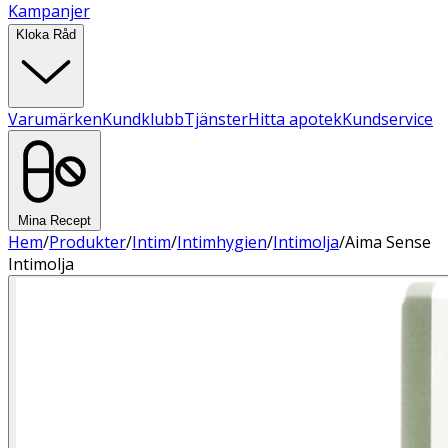
Kampanjer
Kloka Råd
Varumärken
Kundklubb
Tjänster
Hitta apotek
Kundservice
Mina Recept
Hem
/
Produkter
/
Intim
/
Intimhygien
/
Intimolja
/
Aima Sense
Intimolja