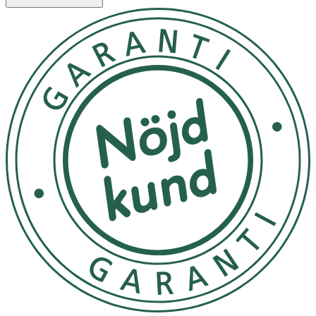
Lägg några droppar i handflatan och massera försiktigt
in på din vulva för att lugna och ge näring åt huden. Du
behöver inte tvätta av den efteråt.
Innehåll
Prunus Amygdalus, Dulcis Oil, Olea Europea Fruit Oil,
Ricinus Communis Seed Oil, Tocopheryl Acetate, Glycine
Soja Oil, Tocopherol, Beta-Sitosterol, Squalene