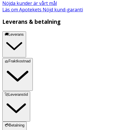
Nöjda kunder är vårt mål
Läs om Apotekets Nöjd kund-garanti
Leverans & betalning
🚚Leverans
🧺Fraktkostnad
🚀Leveranstid
💳Betalning